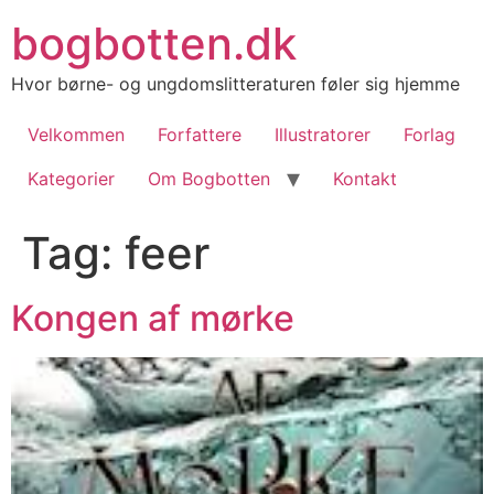
Videre
bogbotten.dk
til
indhold
Hvor børne- og ungdomslitteraturen føler sig hjemme
Velkommen
Forfattere
Illustratorer
Forlag
Kategorier
Om Bogbotten
Kontakt
Tag:
feer
Kongen af mørke