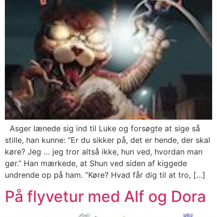
Asger lænede sig ind til Luke og forsøgte at sige så
stille, han kunne: ”Er du sikker på, det er hende, der skal
køre? Jeg … jeg tror altså ikke, hun ved, hvordan man
gør.” Han mærkede, at Shun ved siden af kiggede
undrende op på ham. ”Køre? Hvad får dig til at tro, […]
På flyvetur med Alf og Dora