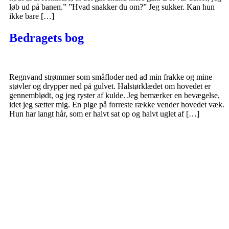
løb ud på banen.” ”Hvad snakker du om?” Jeg sukker. Kan hun
ikke bare […]
Bedragets bog
Regnvand strømmer som småfloder ned ad min frakke og mine
støvler og drypper ned på gulvet. Halstørklædet om hovedet er
gennemblødt, og jeg ryster af kulde. Jeg bemærker en bevægelse,
idet jeg sætter mig. En pige på forreste række vender hovedet væk.
Hun har langt hår, som er halvt sat op og halvt uglet af […]