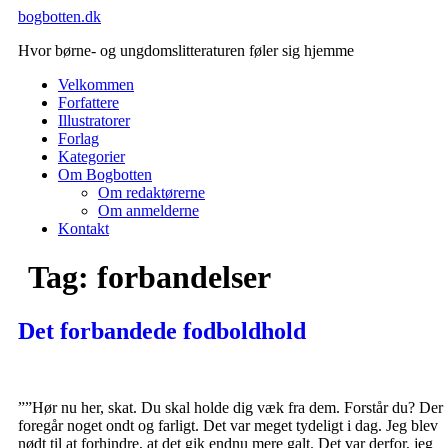
Videre
bogbotten.dk
til
Hvor børne- og ungdomslitteraturen føler sig hjemme
indhold
Velkommen
Forfattere
Illustratorer
Forlag
Kategorier
Om Bogbotten
Om redaktørerne
Om anmelderne
Kontakt
Tag:
forbandelser
Det forbandede fodboldhold
””Hør nu her, skat. Du skal holde dig væk fra dem. Forstår du? Der
foregår noget ondt og farligt. Det var meget tydeligt i dag. Jeg blev
nødt til at forhindre, at det gik endnu mere galt. Det var derfor, jeg