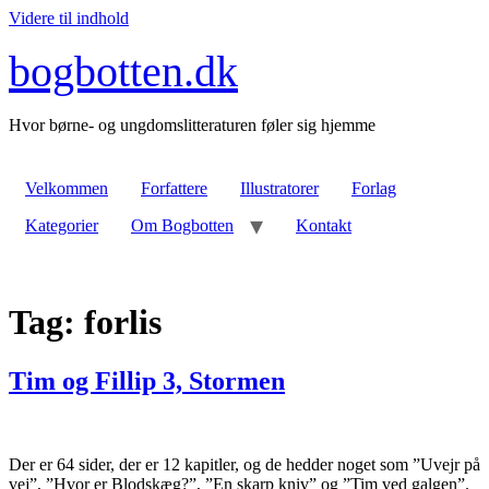
Videre til indhold
bogbotten.dk
Hvor børne- og ungdomslitteraturen føler sig hjemme
Velkommen
Forfattere
Illustratorer
Forlag
Kategorier
Om Bogbotten
Kontakt
Tag:
forlis
Tim og Fillip 3, Stormen
Der er 64 sider, der er 12 kapitler, og de hedder noget som ”Uvejr på
vej”, ”Hvor er Blodskæg?”, ”En skarp kniv” og ”Tim ved galgen”.