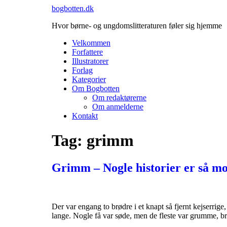
Videre
bogbotten.dk
til
Hvor børne- og ungdomslitteraturen føler sig hjemme
indhold
Velkommen
Forfattere
Illustratorer
Forlag
Kategorier
Om Bogbotten
Om redaktørerne
Om anmelderne
Kontakt
Tag:
grimm
Grimm – Nogle historier er så 
Der var engang to brødre i et knapt så fjernt kejserrige
lange. Nogle få var søde, men de fleste var grumme, b