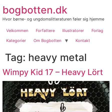
Videre
bogbotten.dk
til
indhold
Hvor børne- og ungdomslitteraturen føler sig hjemme
Velkommen
Forfattere
Illustratorer
Forlag
Kategorier
Om Bogbotten
Kontakt
Tag:
heavy metal
Wimpy Kid 17 – Heavy Lört