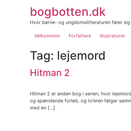
Videre
bogbotten.dk
til
indhold
Hvor børne- og ungdomslitteraturen føler si
Velkommen
Forfattere
Illustratorer
Tag:
lejemord
Hitman 2
Hitman 2 er anden bog i serien, hvor lejemord
og spændende forløb, og to’eren følger samme 
med en […]