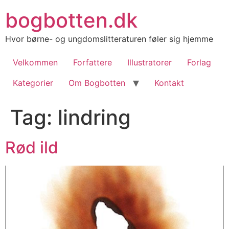
Videre
bogbotten.dk
til
indhold
Hvor børne- og ungdomslitteraturen føler sig hjemme
Velkommen
Forfattere
Illustratorer
Forlag
Kategorier
Om Bogbotten
Kontakt
Tag:
lindring
Rød ild