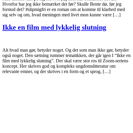
Hvorfor har jeg ikke bemærket det før? Skulle Bente dø, før jeg
forstod det? #slipmigfri er en roman om at komme til klarhed med
sig selv og om, hvad meningen med livet mon kunne være […]
Ikke en film med lykkelig slutning
Alt hvad man gør, betyder noget. Og det som man ikke gør, betyder
også noget. Den sætning rummer tematikken, der går igen I “Ikke en
film med lykkelig slutning”. Der skal være stor ros til Zoom-seriens
koncept. Her skrives god og kompleks ungdomslitteratur om
relevante emner, og der skrives i en form og et sprog, […]