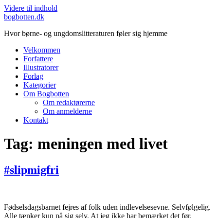
Videre til indhold
bogbotten.dk
Hvor børne- og ungdomslitteraturen føler sig hjemme
Velkommen
Forfattere
Illustratorer
Forlag
Kategorier
Om Bogbotten
Om redaktørerne
Om anmelderne
Kontakt
Tag:
meningen med livet
#slipmigfri
Fødselsdagsbarnet fejres af folk uden indlevelsesevne. Selvfølgelig.
Alle tænker kun på sig selv. At jeg ikke har bemærket det før.