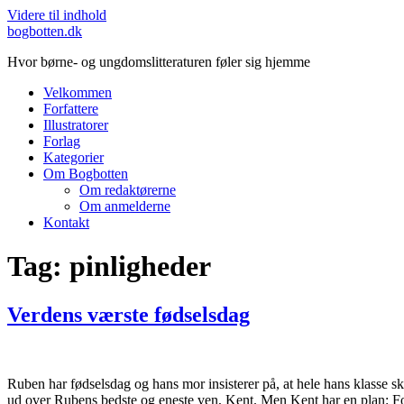
Videre til indhold
bogbotten.dk
Hvor børne- og ungdomslitteraturen føler sig hjemme
Velkommen
Forfattere
Illustratorer
Forlag
Kategorier
Om Bogbotten
Om redaktørerne
Om anmelderne
Kontakt
Tag:
pinligheder
Verdens værste fødselsdag
Ruben har fødselsdag og hans mor insisterer på, at hele hans klasse ska
ud over Rubens bedste og eneste ven, Kent. Men Kent har en plan: Fo