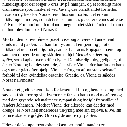
nutididigt spor der følger Noras liv på halligen, og et fortidigt mere
drømmende spor, markeret ved
kursiv,
der blandt andet fortæller,
hvordan og hvorfor Nora er endt hos sin morfar. Det er kun
nødtvungent moren, som det sidste hun når, placerer dennes adresse
på Nora. For morfaren har blandt meget andet slået hånden af moren
da hun blev forelsket i Noras far.
Morfar, denne hvidhårede præst, viser sig at være alt andet end
Guds mand på øen. Da han får nys om, at en fjendtlig pilot er
nødlandet ude på et højsande, samler han øens krigsgale mænd, og
sammen drager de ud og slår denne ihjel
Med økser, leer og
køller,
som kapiteloverskriften lyder. Det ubærligt uhyggelige er, at
det er Nora og hendes veninde, den vilde Viona, der har fundet ham
og som er gået efter hjælp. Viona er frugten af præstens seksuelle
forhold til den kvindelige organist, Greetje, og Viona er således
Noras halvmoster.
Nora er et godt bekendtskab for læseren. Hun og hendes kamp med
savnet af sin mor og sin deserterede far, sin kamp mod morfaren og
med den gryende seksualitet er sympatisk og indfølt fremstillet af
Anders Johansen. Modsat Viona, der allerede kan det der med
drenge, er Nora helt anderledes uskyldig med sin tøjløve, Ølve, sin
tamme skadede grågås, Onki og de andre dyr på øen.
Udover de kampe menneskene kæmper mod hinanden er