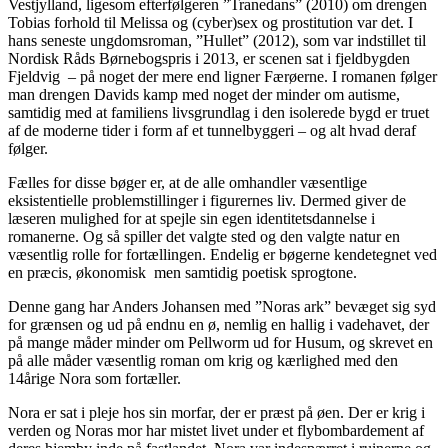
Vestjylland, ligesom efterfølgeren ”Tranedans” (2010) om drengen
Tobias forhold til Melissa og (cyber)sex og prostitution var det. I
hans seneste ungdomsroman, ”Hullet” (2012), som var indstillet til
Nordisk Råds Børnebogspris i 2013, er scenen sat i fjeldbygden
Fjeldvig – på noget der mere end ligner Færøerne. I romanen følger
man drengen Davids kamp med noget der minder om autisme,
samtidig med at familiens livsgrundlag i den isolerede bygd er truet
af de moderne tider i form af et tunnelbyggeri – og alt hvad deraf
følger.
Fælles for disse bøger er, at de alle omhandler væsentlige
eksistentielle problemstillinger i figurernes liv. Dermed giver de
læseren mulighed for at spejle sin egen identitetsdannelse i
romanerne. Og så spiller det valgte sted og den valgte natur en
væsentlig rolle for fortællingen. Endelig er bøgerne kendetegnet ved
en præcis, økonomisk men samtidig poetisk sprogtone.
Denne gang har Anders Johansen med ”Noras ark” bevæget sig syd
for grænsen og ud på endnu en ø, nemlig en hallig i vadehavet, der
på mange måder minder om Pellworm ud for Husum, og skrevet en
på alle måder væsentlig roman om krig og kærlighed med den
14årige Nora som fortæller.
Nora er sat i pleje hos sin morfar, der er præst på øen. Der er krig i
verden og Noras mor har mistet livet under et flybombardement af