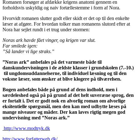
Romanen forsøger at afdække krigens anatomi gennem en
forholdsvis uskyldig og naiv fortællestemme i form af Nora.
Hvorvidt romanen slutter godt eller skidt er det op til den enkelte
læser at afgøre. For hvordan tolker man romanens slutord efter at
Nora har sejlet rundt i et trug under stormen:
Noras ark havde fået vinger, og krigen var slut.
Far smilede igen:
”Så lander vi lige straks.”
”Noras ark” anbefales på det varmeste både til
danskundervisningen i de ældste klasser i grundskolen (7.-10.)
til ungdomsuddannelserne, til individuel læsning og til den
voksne læser, som ønsker at blive klogere på tilværelsen.
Bogen anbefales både på grund af dens indhold, men i
særdeleshed også på på grund af det helt suveræne sprog, den
er fortalt i. Det er godt nok en alvorlig roman om alvorlige
eksitentielle spørgsmål, men den kan med udbytte læses på
mange niveauer og måder. Der kan laves rigtig megen god
undervisning med ”Noras ark.”
http://www.modtryk.dk
http://www.forfatterweb.dk/