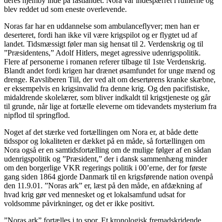
deres hjemby inde på fastlandet. Nora var indespærret i ruinerne og
blev reddet ud som eneste overlevende.
Noras far har en uddannelse som ambulanceflyver; men han er
deserteret, fordi han ikke vil være krigspilot og er flygtet ud af
landet. Tidsmæssigt føler man sig hensat til 2. Verdenskrig og til
”Præsidentens,” Adolf Hitlers, meget agressive udenrigspolitik.
Flere af personerne i romanen referer tilbage til 1ste Verdenskrig.
Blandt andet fordi krigen har drænet øsamfundet for unge mænd og
drenge. Ravsliberen Tiil, der ved alt om desertørens kranke skæbne,
er eksempelvis en krigsinvalid fra denne krig. Og den pacifistiske,
midaldrende skolelærer, som bliver indkaldt til krigstjeneste og går
til grunde, når lige at fortælle eleverne om tidevandets mysterium fra
nipflod til springflod.
Noget af det stærke ved fortællingen om Nora er, at både dette
tidsspor og lokaliteten er dækket på en måde, så fortællingen om
Nora også er en samtidsfortælling om de mulige følger af en sådan
udenrigspolitik og ”Præsident,” der i dansk sammenhæng minder
om den borgerlige VKR regerings politik i 00’erne, der for første
gang siden 1864 gjorde Danmark til en krigsførende nation ovenpå
den 11.9.01. ”Noras ark” er, læst på den måde, en afdækning af
hvad krig gør ved mennesket og et lokalsamfund udsat for
voldsomme påvirkninger, og det er ikke positivt.
”Noras ark” fortælles i to spor. Et kronologisk fremadskridende,