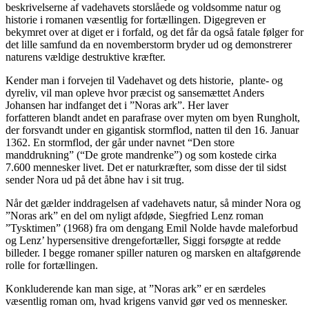
beskrivelserne af vadehavets storslåede og voldsomme natur og
historie i romanen væsentlig for fortællingen. Digegreven er
bekymret over at diget er i forfald, og det får da også fatale følger for
det lille samfund da en novemberstorm bryder ud og demonstrerer
naturens vældige destruktive kræfter.
Kender man i forvejen til Vadehavet og dets historie, plante- og
dyreliv, vil man opleve hvor præcist og sansemættet Anders
Johansen har indfanget det i ”Noras ark”. Her laver
forfatteren blandt andet en parafrase over myten om byen Rungholt,
der forsvandt under en gigantisk stormflod, natten til den 16. Januar
1362. En stormflod, der går under navnet “Den store
manddrukning” (“De grote mandrenke”) og som kostede cirka
7.600 mennesker livet. Det er naturkræfter, som disse der til sidst
sender Nora ud på det åbne hav i sit trug.
Når det gælder inddragelsen af vadehavets natur, så minder Nora og
”Noras ark” en del om nyligt afdøde, Siegfried Lenz roman
”Tysktimen” (1968) fra om dengang Emil Nolde havde maleforbud
og Lenz’ hypersensitive drengefortæller, Siggi forsøgte at redde
billeder. I begge romaner spiller naturen og marsken en altafgørende
rolle for fortællingen.
Konkluderende kan man sige, at ”Noras ark” er en særdeles
væsentlig roman om, hvad krigens vanvid gør ved os mennesker.