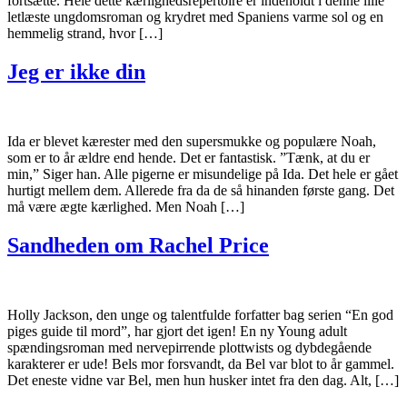
fortsætte. Hele dette kærlighedsrepertoire er indeholdt i denne lille
letlæste ungdomsroman og krydret med Spaniens varme sol og en
hemmelig strand, hvor […]
Jeg er ikke din
Ida er blevet kærester med den supersmukke og populære Noah,
som er to år ældre end hende. Det er fantastisk. ”Tænk, at du er
min,” Siger han. Alle pigerne er misundelige på Ida. Det hele er gået
hurtigt mellem dem. Allerede fra da de så hinanden første gang. Det
må være ægte kærlighed. Men Noah […]
Sandheden om Rachel Price
Holly Jackson, den unge og talentfulde forfatter bag serien “En god
piges guide til mord”, har gjort det igen! En ny Young adult
spændingsroman med nervepirrende plottwists og dybdegående
karakterer er ude! Bels mor forsvandt, da Bel var blot to år gammel.
Det eneste vidne var Bel, men hun husker intet fra den dag. Alt, […]