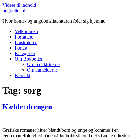
Videre til indhold
bogbotten.dk
Hvor børne- og ungdomslitteraturen føler sig hjemme
Velkommen
Forfattere
Illustratorer
Forlag
Kategorier
Om Bogbotten
Om redaktørerne
Om anmelderne
Kontakt
Tag:
sorg
Kælderdrengen
Grafiske romaner hitter blandt børn og unge og kommer i en
genremangfoldighed både på indholdssiden, i det visuelle udtryk og