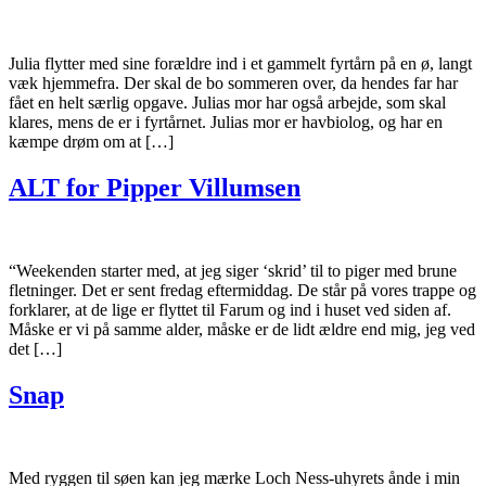
Julia flytter med sine forældre ind i et gammelt fyrtårn på en ø, langt
væk hjemmefra. Der skal de bo sommeren over, da hendes far har
fået en helt særlig opgave. Julias mor har også arbejde, som skal
klares, mens de er i fyrtårnet. Julias mor er havbiolog, og har en
kæmpe drøm om at […]
ALT for Pipper Villumsen
“Weekenden starter med, at jeg siger ‘skrid’ til to piger med brune
fletninger. Det er sent fredag eftermiddag. De står på vores trappe og
forklarer, at de lige er flyttet til Farum og ind i huset ved siden af.
Måske er vi på samme alder, måske er de lidt ældre end mig, jeg ved
det […]
Snap
Med ryggen til søen kan jeg mærke Loch Ness-uhyrets ånde i min