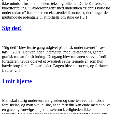
ikke mindst i fusionen mellem tekst og billeder. Dorte Karrebæks
billedfortælling “Kælderdrengen” med undertitlen “Bennis korte tid
under radaren” forærer os en eksistentiel ikonotekst, der bruger det
multimodale potentiale til at fortælle om stille og […]
Sig det!
“Sig det!” blev første gang udgivet på dansk under navnet “Tavs
tale” i 2001. Det var inden internettet, mobiltelefoner og genren
grafisk roman fik sit indtog. Dengang blev romanen skrevet fordi
forfatteren havde oplevet et overgreb i sine teenage år, som hun
havde brug for at få bearbejdet. Bogen blev en succes, og forfatter
Laurie […]
I mit hjerte
Man skal aldrig undervurdere glæden og smerten ved den første
forelskelse, og man skal huske, at en ferieflirt kan ende med at blive
en gave og foreviges i hjertet, selvom kærligheden ikke kan