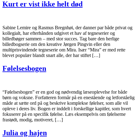
Kurt er vist ikke helt død
Sabine Lemire og Rasmus Bregnhøi, der danner par både privat og
kollegialt, har efterhånden udgivet et hav af tegneserier og
billedbøger sammen – med stor succes. Tag bare den herlige
billedbogserie om den kreative Jørgen Pingvin eller den
multiprisvindende tegneserie om Mira. Især “Mira” er med rette
blevet populær blandt snart alle, der har stiftet […]
Følelsesbogen
“Følelsesbogen” er en god og nødvendig læseoplevelse for både
børn og voksne. Forfatteren formår på en enestående og letforståelig
måde at sætte ord på og beskrive komplekse følelser, som alle vil
opleve i deres liv. Bogen er inddelt i forskellige kapitler, som hvert
fokuserer på en specifik følelse. Læs eksempelvis om følelserne
frastødt, modig, motiveret, […]
Julia og hajen