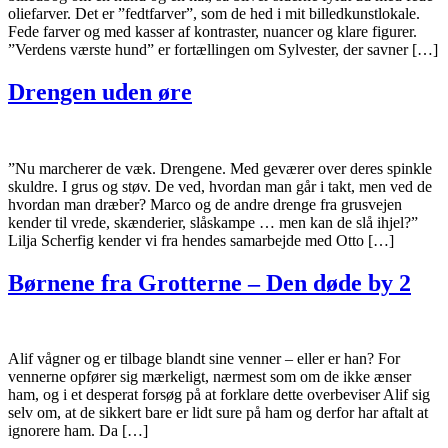
oliefarver. Det er ”fedtfarver”, som de hed i mit billedkunstlokale.
Fede farver og med kasser af kontraster, nuancer og klare figurer.
”Verdens værste hund” er fortællingen om Sylvester, der savner […]
Drengen uden øre
”Nu marcherer de væk. Drengene. Med geværer over deres spinkle
skuldre. I grus og støv. De ved, hvordan man går i takt, men ved de
hvordan man dræber? Marco og de andre drenge fra grusvejen
kender til vrede, skænderier, slåskampe … men kan de slå ihjel?”
Lilja Scherfig kender vi fra hendes samarbejde med Otto […]
Børnene fra Grotterne – Den døde by 2
Alif vågner og er tilbage blandt sine venner – eller er han? For
vennerne opfører sig mærkeligt, nærmest som om de ikke ænser
ham, og i et desperat forsøg på at forklare dette overbeviser Alif sig
selv om, at de sikkert bare er lidt sure på ham og derfor har aftalt at
ignorere ham. Da […]