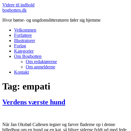
Videre til indhold
bogbotten.dk
Hvor børne- og ungdomslitteraturen føler sig hjemme
Velkommen
Forfattere
Illustratorer
Forlag
Kategorier
Om Bogbotten
Om redaktørerne
Om anmelderne
Kontakt
Tag:
empati
Verdens værste hund
Når Jan Oksbøl Callesen tegner og farver fladerne op i denne
billedbog om en hund og en kat, så bliver siderne fyldt ud med fede