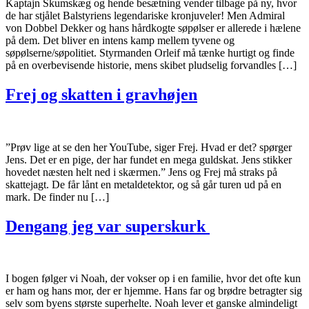
Kaptajn Skumskæg og hende besætning vender tilbage på ny, hvor
de har stjålet Balstyriens legendariske kronjuveler! Men Admiral
von Dobbel Dekker og hans hårdkogte søpølser er allerede i hælene
på dem. Det bliver en intens kamp mellem tyvene og
søpølserne/søpolitiet. Styrmanden Orleif må tænke hurtigt og finde
på en overbevisende historie, mens skibet pludselig forvandles […]
Frej og skatten i gravhøjen
”Prøv lige at se den her YouTube, siger Frej. Hvad er det? spørger
Jens. Det er en pige, der har fundet en mega guldskat. Jens stikker
hovedet næsten helt ned i skærmen.” Jens og Frej må straks på
skattejagt. De får lånt en metaldetektor, og så går turen ud på en
mark. De finder nu […]
Dengang jeg var superskurk
I bogen følger vi Noah, der vokser op i en familie, hvor det ofte kun
er ham og hans mor, der er hjemme. Hans far og brødre betragter sig
selv som byens største superhelte. Noah lever et ganske almindeligt