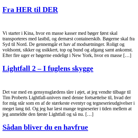
Fra HER til DER
Vi starter i Kina, hvor en masse kasser med bøger først skal
transporteres med lastbil, og dernæst containerskib. Bøgerne skal fra
Syd til Nord. De gennemgår et hav af modsætninger. Roligt og
voldsomt, sikker og usikkert, top og bund og afgang samt ankomst.
Efter fire uger er bøgerne endeligt i New York, hvor en masse […]
Lightfall 2 – I fuglens skygge
Det var med en gensynsglædens tåre i øjet, at jeg vendte tilbage til
Tim Proberts Lightfall-univers med denne fortsættelse til, hvad der
for mig står som en af de stærkeste eventyr og tegneserieudgivelser i
meget lang tid. Og jeg har læst mange tegneserier i tiden mellem at
jeg anmeldte den første Lightfall og så nu. […]
Sådan bliver du en havfrue