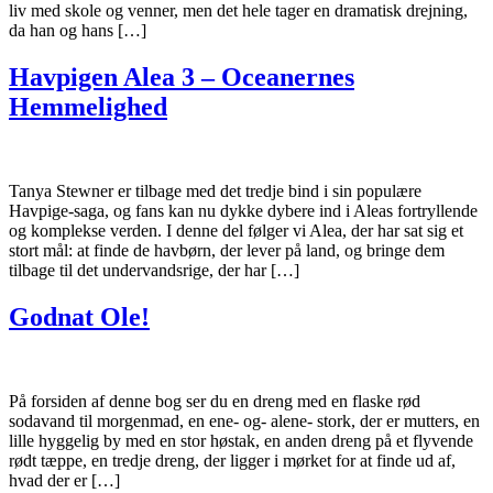
liv med skole og venner, men det hele tager en dramatisk drejning,
da han og hans […]
Havpigen Alea 3 – Oceanernes
Hemmelighed
Tanya Stewner er tilbage med det tredje bind i sin populære
Havpige-saga, og fans kan nu dykke dybere ind i Aleas fortryllende
og komplekse verden. I denne del følger vi Alea, der har sat sig et
stort mål: at finde de havbørn, der lever på land, og bringe dem
tilbage til det undervandsrige, der har […]
Godnat Ole!
På forsiden af denne bog ser du en dreng med en flaske rød
sodavand til morgenmad, en ene- og- alene- stork, der er mutters, en
lille hyggelig by med en stor høstak, en anden dreng på et flyvende
rødt tæppe, en tredje dreng, der ligger i mørket for at finde ud af,
hvad der er […]