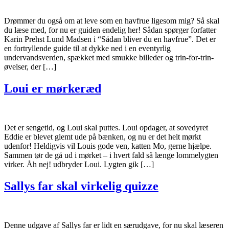
Drømmer du også om at leve som en havfrue ligesom mig? Så skal
du læse med, for nu er guiden endelig her! Sådan spørger forfatter
Karin Prehst Lund Madsen i “Sådan bliver du en havfrue”. Det er
en fortryllende guide til at dykke ned i en eventyrlig
undervandsverden, spækket med smukke billeder og trin-for-trin-
øvelser, der […]
Loui er mørkeræd
Det er sengetid, og Loui skal puttes. Loui opdager, at sovedyret
Eddie er blevet glemt ude på bænken, og nu er det helt mørkt
udenfor! Heldigvis vil Louis gode ven, katten Mo, gerne hjælpe.
Sammen tør de gå ud i mørket – i hvert fald så længe lommelygten
virker. Åh nej! udbryder Loui. Lygten gik […]
Sallys far skal virkelig quizze
Denne udgave af Sallys far er lidt en særudgave, for nu skal læseren