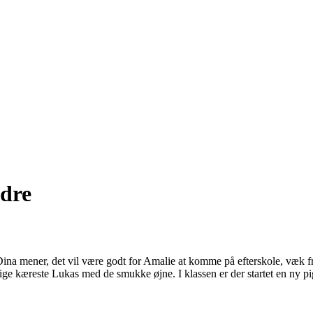
ldre
Dina mener, det vil være godt for Amalie at komme på efterskole, væk 
ige kæreste Lukas med de smukke øjne. I klassen er der startet en ny p