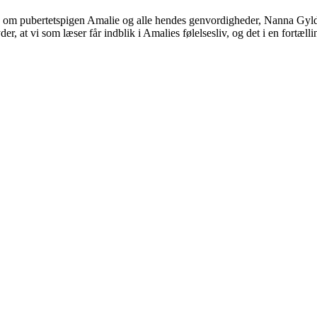
lling om pubertetspigen Amalie og alle hendes genvordigheder, Nanna G
r, at vi som læser får indblik i Amalies følelsesliv, og det i en fortælli