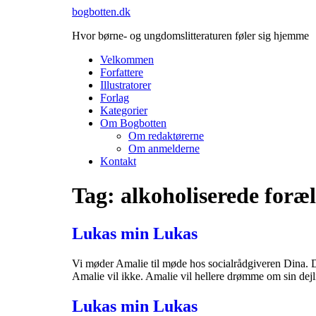
Videre
bogbotten.dk
til
Hvor børne- og ungdomslitteraturen føler sig hjemme
indhold
Velkommen
Forfattere
Illustratorer
Forlag
Kategorier
Om Bogbotten
Om redaktørerne
Om anmelderne
Kontakt
Tag:
alkoholiserede foræ
Lukas min Lukas
Vi møder Amalie til møde hos socialrådgiveren Dina. 
Amalie vil ikke. Amalie vil hellere drømme om sin dejl
Lukas min Lukas