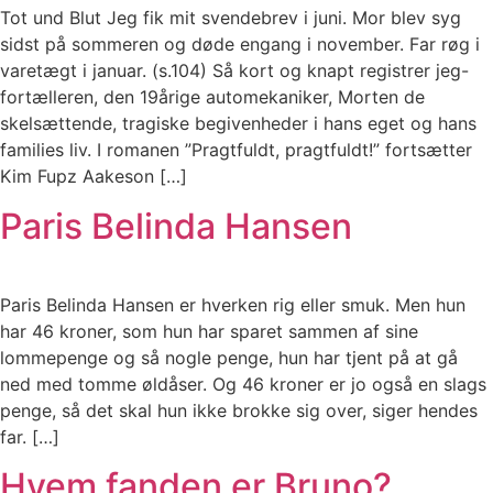
Tot und Blut Jeg fik mit svendebrev i juni. Mor blev syg
sidst på sommeren og døde engang i november. Far røg i
varetægt i januar. (s.104) Så kort og knapt registrer jeg-
fortælleren, den 19årige automekaniker, Morten de
skelsættende, tragiske begivenheder i hans eget og hans
families liv. I romanen ”Pragtfuldt, pragtfuldt!” fortsætter
Kim Fupz Aakeson […]
Paris Belinda Hansen
Paris Belinda Hansen er hverken rig eller smuk. Men hun
har 46 kroner, som hun har sparet sammen af sine
lommepenge og så nogle penge, hun har tjent på at gå
ned med tomme øldåser. Og 46 kroner er jo også en slags
penge, så det skal hun ikke brokke sig over, siger hendes
far. […]
Hvem fanden er Bruno?