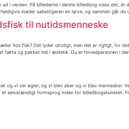
n ud i verden. På billederne i denne billedbog vises det, at
 heldigvis møder sabeltigeren en larve, og sammen går de u
idsfisk til nutidsmenneske
ller hos fisk? Det lyder utroligt, men det er rigtigt, for det
f fakta og pakket ind i æstetik. Du er hovedpersonen i d
sk og vi var øgler, og vi blev aber og vi blev mennesker. 
 et selvstændigt formsprog inden for billedbogskunsten. Fra