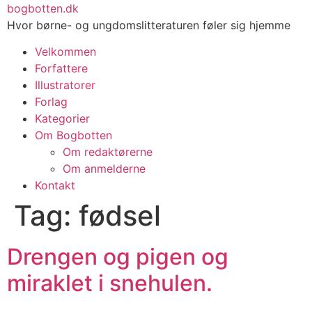
Videre
bogbotten.dk
til
Hvor børne- og ungdomslitteraturen føler sig hjemme
indhold
Velkommen
Forfattere
Illustratorer
Forlag
Kategorier
Om Bogbotten
Om redaktørerne
Om anmelderne
Kontakt
Tag:
fødsel
Drengen og pigen og
miraklet i snehulen.