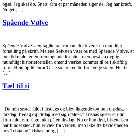
også. Jeg skal dø. Snart. Om et par måneder, siger de. Jeg har kræft.
Noget […]
Spående Vølve
Spående Vølve – en faglitterær roman, der leverer en mundtlig
fortælling på skrift. Malene Sølvsten viser os med Spående Vølve, at
hun ikke blot er en fremragende forfatter, men også en dygtig
mundtligt historiefortæller, omend værket kommer til os i skriftlig
form. Heid og lillebror Gisle sulter i en tid for længe siden. Heid er
[…]
Tæl til ti
”Da min søster faldt i tirsdags og blev liggende tog hun onsdag,
torsdag, fredag og lørdag med sig i faldet.” Trishas søster er død.
Hun faldt om. Lige midt på en tirsdag. Nu er hun død, bisættelsen
har fundet sted, hun er væk fra verden, men ikke fra bevidstheden
hos Trisha og Trishas far og […]