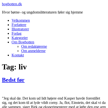
Videre
bogbotten.dk
til
Hvor børne- og ungdomslitteraturen føler sig hjemme
indhold
Velkommen
Forfattere
Illustratorer
Forlag
Kategorier
Om Bogbotten
Om redaktørerne
Om anmelderne
Kontakt
Tag:
liv
Bedst før
”Jeg skal dø. Det kom ud lidt højere end Kasper havde forestillet
sig, og det kom til at lyde vildt corny. Ja, flot, Einstein, det skal vi da
alle sammen, siger Birk og eksperimenterer med at løfte den ene arm