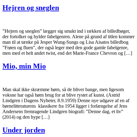
Hejren og sneglen
”Hejren og sneglen” lægger sig smukt ind i rækken af billedbøger,
der fortolker og hylder fabelgenren. Alene på grund af titlen kommer
man til at tænke på Jesper Wung-Sungs og Lisa Aisatos billedbog
”Frøen og fluen”, der også leger med den gode gamle fabelgenre,
men med et helt andet twist, end det Marie-France Chevron og […]
Mio, min Mio
Man skal ikke skræmme børn, så de bliver bange, men ligesom
voksne har også børn brug for at blive rystet af kunst. (Astrid
Lindgren i Dagens Nyheter, 8.9.1959) Denne nye udgave af en af
børnelitteraturens klassikere fra 1954 ligger i forlængelse af Jens
Andersens fremragende Lindgren biografi: ”Denne dag, et liv”
(2014) og den hype […]
Under jorden