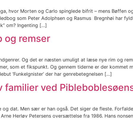
a, hvor Morten og Carlo spinglede bifrit – mens Bøffen og 
billedbog som Peter Adolphsen og Rasmus Bregnhøi har fyld
ok” om? Ingenting […]
åb og remser
rundgenrer. Og det er næsten umuligt at læse nye rim og r
mer, som et fikspunkt. Og gennem tiderne er der kommet m
ebut ’Funkelgnister’ der har genrebetegnelsen […]
 familier ved Pibleboblesøen
te og dat. Men sær er han også. Det siger de fleste. Forfald
 i Arne Herløv Petersens oversættelse fra 1986. Hans nonsens