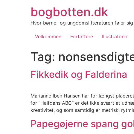
Videre
bogbotten.dk
til
indhold
Hvor børne- og ungdomslitteraturen føler si
Velkommen
Forfattere
Illustratorer
Tag:
nonsensdigt
Fikkedik og Falderina
Marianne Iben Hansen har for længst placeret 
for ”Halfdans ABC” er det ikke svært at udnæ
kreativitet, og som samtidig er metrisk, rytmi
Papegøjerne spang go