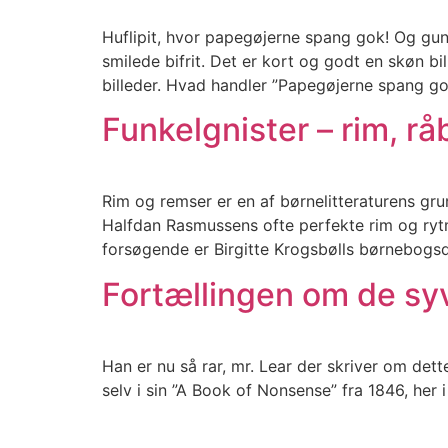
Huflipit, hvor papegøjerne spang gok! Og gung
smilede bifrit. Det er kort og godt en skøn 
billeder. Hvad handler ”Papegøjerne spang g
Funkelgnister – rim, r
Rim og remser er en af børnelitteraturens g
Halfdan Rasmussens ofte perfekte rim og ryt
forsøgende er Birgitte Krogsbølls børnebogsd
Fortællingen om de syv
Han er nu så rar, mr. Lear der skriver om det
selv i sin ”A Book of Nonsense” fra 1846, her