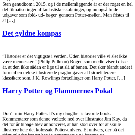
Sten genudkom i 2015, og i de mellemliggende år er der røget en hel
del filmatiseringer af fantastiske skabninger, og nu også fulde
udgaver som fold- ud- bøger, gennem Potter-møllen. Man fristes til
at […]
Det gyldne kompas
”Historier er det vigtigste i verden. Uden historier ville vi slet ikke
være mennesker.” (Philip Pullman) Bogen som medie viser i disse
år, at den ikke sådan er lige til at slå af banen. Det sker blandt andet i
form af en række illustrerede pragtudgaver af børnelitterære
klassikere som, J.K. Rowlings fortællinger om Harry Potter, […]
Harry Potter og Flammernes Pokal
Don’t ruin Harry Potter. It’s my daugther’s favorite book.
Kommentarer som denne væltede ned over illustrator Jim Kay, da
det for år tilbage blev annonceret, at han stod over for at skulle
illustrere hele det kolossale Potter-univers. Et univers, der på det