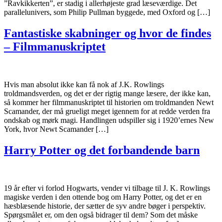
”Ravkikkerten”, er stadig i allerhøjeste grad læseværdige. Det
parallelunivers, som Philip Pullman byggede, med Oxford og […]
Fantastiske skabninger og hvor de findes
– Filmmanuskriptet
Hvis man absolut ikke kan få nok af J.K. Rowlings
troldmandsverden, og det er der rigtig mange læsere, der ikke kan,
så kommer her filmmanuskriptet til historien om troldmanden Newt
Scamander, der må grueligt meget igennem for at redde verden fra
ondskab og mørk magi. Handlingen udspiller sig i 1920’ernes New
York, hvor Newt Scamander […]
Harry Potter og det forbandende barn
19 år efter vi forlod Hogwarts, vender vi tilbage til J. K. Rowlings
magiske verden i den ottende bog om Harry Potter, og det er en
hæsblæsende historie, der sætter de syv andre bøger i perspektiv.
Spørgsmålet er, om den også bidrager til dem? Som det måske