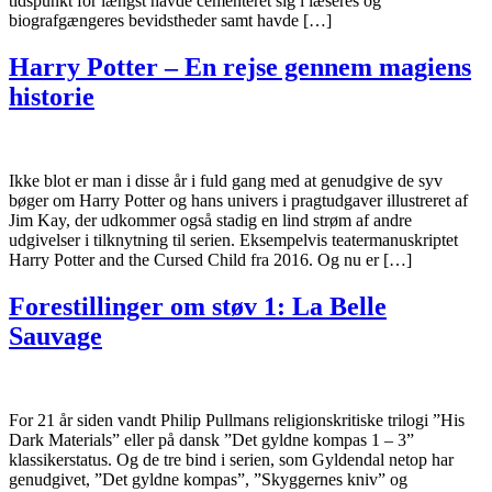
tidspunkt for længst havde cementeret sig i læseres og
biografgængeres bevidstheder samt havde […]
Harry Potter – En rejse gennem magiens
historie
Ikke blot er man i disse år i fuld gang med at genudgive de syv
bøger om Harry Potter og hans univers i pragtudgaver illustreret af
Jim Kay, der udkommer også stadig en lind strøm af andre
udgivelser i tilknytning til serien. Eksempelvis teatermanuskriptet
Harry Potter and the Cursed Child fra 2016. Og nu er […]
Forestillinger om støv 1: La Belle
Sauvage
For 21 år siden vandt Philip Pullmans religionskritiske trilogi ”His
Dark Materials” eller på dansk ”Det gyldne kompas 1 – 3”
klassikerstatus. Og de tre bind i serien, som Gyldendal netop har
genudgivet, ”Det gyldne kompas”, ”Skyggernes kniv” og