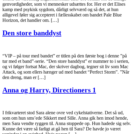
genvordigheder, som vi mennesker udsættes for. Her er det Elises
kamp med psykisk sygdom, dårligt selvværd og så det, at hun
alligevel føler sig accepteret i fællesskabet om bandet Pale Blue
Horizon, det handler om. […]
Den store banddyst
“VIP – på tour med bandet” er titlen på den første bog i denne ”på
tur med et band”-serie. “Den store banddyst” er nummer to i serien,
og vi følger fortsat Mac, der skriver dagbog, tegner sit liv som Mac
Attack, og som ellers hænger ud med bandet “Perfect Storm”. ”Når
den dreng, man er […]
Anna og Harry, Directioners 1
I frikvarteret stod Sara alene ovre ved cykelstativerne. Det så ud,
som om hun sms’ede Sikkert med Sille. Anna gik hen imod hende,
men Sara vendte ryggen til. Anna stoppede op. Hun hadede sig selv.
Kunne det være så farligt at gå hen til Sara? De havde jo været