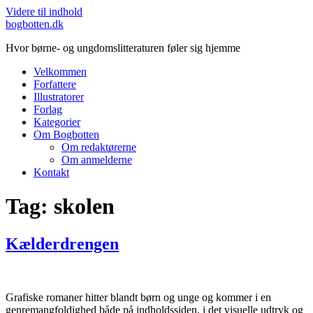
Videre til indhold
bogbotten.dk
Hvor børne- og ungdomslitteraturen føler sig hjemme
Velkommen
Forfattere
Illustratorer
Forlag
Kategorier
Om Bogbotten
Om redaktørerne
Om anmelderne
Kontakt
Tag:
skolen
Kælderdrengen
Grafiske romaner hitter blandt børn og unge og kommer i en
genremangfoldighed både på indholdssiden, i det visuelle udtryk og