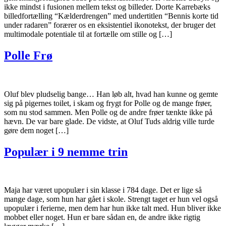
ikke mindst i fusionen mellem tekst og billeder. Dorte Karrebæks
billedfortælling “Kælderdrengen” med undertitlen “Bennis korte tid
under radaren” forærer os en eksistentiel ikonotekst, der bruger det
multimodale potentiale til at fortælle om stille og […]
Polle Frø
Oluf blev pludselig bange… Han løb alt, hvad han kunne og gemte
sig på pigernes toilet, i skam og frygt for Polle og de mange frøer,
som nu stod sammen. Men Polle og de andre frøer tænkte ikke på
hævn. De var bare glade. De vidste, at Oluf Tuds aldrig ville turde
gøre dem noget […]
Populær i 9 nemme trin
Maja har været upopulær i sin klasse i 784 dage. Det er lige så
mange dage, som hun har gået i skole. Strengt taget er hun vel også
upopulær i ferierne, men dem har hun ikke talt med. Hun bliver ikke
mobbet eller noget. Hun er bare sådan en, de andre ikke rigtig