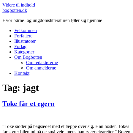
Videre til indhold
bogbotten.dk
Hvor børne- og ungdomslitteraturen føler sig hjemme
Velkommen
Forfattere
Illustratorer
Forlag
Kategorier
Om Bogbotten
Om redaktørerne
Om anmelderne
Kontakt
Tag:
jagt
Toke får et egern
”Toke sidder på bagsædet med et tæppe over sig. Han hoster. Tokes
far styrer bilen ud på de små veje, mens han ryger cigaretter.” Bogen