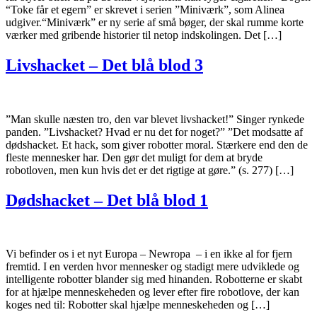
“Toke får et egern” er skrevet i serien ”Miniværk”, som Alinea
udgiver.“Miniværk” er ny serie af små bøger, der skal rumme korte
værker med gribende historier til netop indskolingen. Det […]
Livshacket – Det blå blod 3
”Man skulle næsten tro, den var blevet livshacket!” Singer rynkede
panden. ”Livshacket? Hvad er nu det for noget?” ”Det modsatte af
dødshacket. Et hack, som giver robotter moral. Stærkere end den de
fleste mennesker har. Den gør det muligt for dem at bryde
robotloven, men kun hvis det er det rigtige at gøre.” (s. 277) […]
Dødshacket – Det blå blod 1
Vi befinder os i et nyt Europa – Newropa – i en ikke al for fjern
fremtid. I en verden hvor mennesker og stadigt mere udviklede og
intelligente robotter blander sig med hinanden. Robotterne er skabt
for at hjælpe menneskeheden og lever efter fire robotlove, der kan
koges ned til: Robotter skal hjælpe menneskeheden og […]