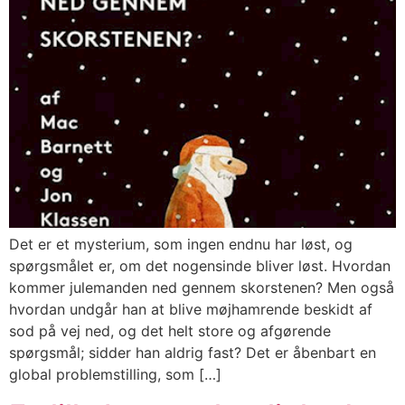
Det er et mysterium, som ingen endnu har løst, og
spørgsmålet er, om det nogensinde bliver løst. Hvordan
kommer julemanden ned gennem skorstenen? Men også
hvordan undgår han at blive møjhamrende beskidt af
sod på vej ned, og det helt store og afgørende
spørgsmål; sidder han aldrig fast? Det er åbenbart en
global problemstilling, som […]