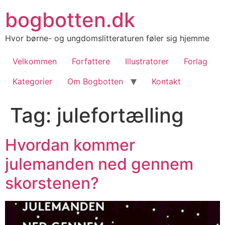
Videre
bogbotten.dk
til
indhold
Hvor børne- og ungdomslitteraturen føler sig hjemme
Velkommen
Forfattere
Illustratorer
Forlag
Kategorier
Om Bogbotten
Kontakt
Tag:
julefortælling
Hvordan kommer
julemanden ned gennem
skorstenen?