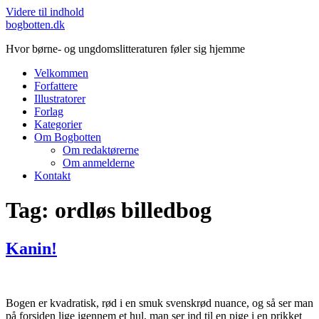
Videre til indhold
bogbotten.dk
Hvor børne- og ungdomslitteraturen føler sig hjemme
Velkommen
Forfattere
Illustratorer
Forlag
Kategorier
Om Bogbotten
Om redaktørerne
Om anmelderne
Kontakt
Tag:
ordløs billedbog
Kanin!
Bogen er kvadratisk, rød i en smuk svenskrød nuance, og så ser man
på forsiden lige igennem et hul, man ser ind til en pige i en prikket