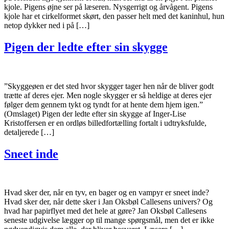
kjole. Pigens øjne ser på læseren. Nysgerrigt og årvågent. Pigens
kjole har et cirkelformet skørt, den passer helt med det kaninhul, hun
netop dykker ned i på […]
Pigen der ledte efter sin skygge
”Skyggeøen er det sted hvor skygger tager hen når de bliver godt
trætte af deres ejer. Men nogle skygger er så heldige at deres ejer
følger dem gennem tykt og tyndt for at hente dem hjem igen.”
(Omslaget) Pigen der ledte efter sin skygge af Inger-Lise
Kristoffersen er en ordløs billedfortælling fortalt i udtryksfulde,
detaljerede […]
Sneet inde
Hvad sker der, når en tyv, en bager og en vampyr er sneet inde?
Hvad sker der, når dette sker i Jan Oksbøl Callesens univers? Og
hvad har papirflyet med det hele at gøre? Jan Oksbøl Callesens
seneste udgivelse lægger op til mange spørgsmål, men det er ikke