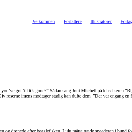
Velkommen
Forfattere
Illustratorer
Forla
you’ve got ‘til it’s gone?” Sådan sang Joni Mitchell på klassikeren ”B
: Giv roserne imens modtager stadig kan dufte dem. ”Der var engang en 
 og drønede efter beaglefisken. Lulu måtte træde speederen i bund fo