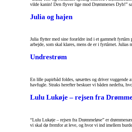
vilde kanin! Den flyver lige mod Drømmenes Dyb!” sag
Julia og hajen
Julia flytter med sine forældre ind i et gammelt fyrtår
arbejde, som skal klares, mens de er i fyrtårnet. Juli
Undrestrøm
En lille papirbåd foldes, søsættes og driver vuggende af
havfugle. Straks herefter beskuer vi båden nedefra, hvo
Lulu Lukøje – rejsen fra Drømme
“Lulu Lukøje – rejsen fra Drømmeløse” er drømmenæring 
vi skal dø fremfor at leve, og hvor vi ind imellem bur