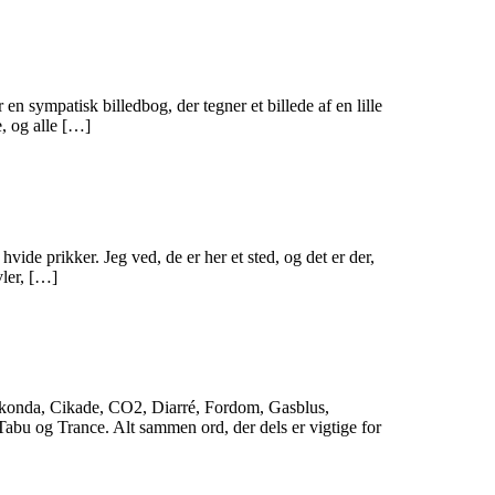
en sympatisk billedbog, der tegner et billede af en lille
e, og alle […]
ide prikker. Jeg ved, de er her et sted, og det er der,
vler, […]
Anakonda, Cikade, CO2, Diarré, Fordom, Gasblus,
bu og Trance. Alt sammen ord, der dels er vigtige for