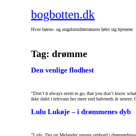
Videre
bogbotten.dk
til
indhold
Hvor børne- og ungdomslitteraturen føler sig hjemme
Tag:
drømme
Den venlige flodhest
“Don’t it always seem to go, that you don’t know what 
ikke dalet i relevans her mere end halvtreds år senere
Lulu Lukøje – i drømmenes dyb
”Lulu, Tier og Melander sprang ombord i drømmebussen