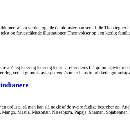
dt mer´ af sin verden og alle de blomster han ser.” Lille Theo tegner er 
kst og farvestrålende illustrationer. Theo vokser op i en kærlig famili
e af? Jeg leder og leder og leder … efter deres blå gummistøvler med hv
gner dog ved at gummistøvlesøstrene (som er hans to prikkede gummistø
 indianere
er en ordliste, så man kan slå nogle af de svære faglige begreber op. 
a, Mango, Mastiz, Missonær, Næsebjørn, Papaja, Shaman, Sojabønner, Ta