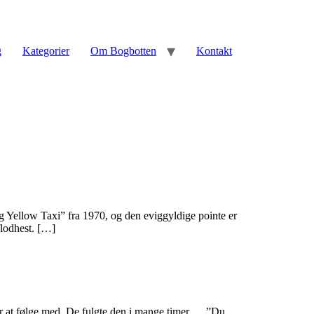
g
Kategorier
Om Bogbotten
Kontakt
ig Yellow Taxi” fra 1970, og den eviggyldige pointe er
flodhest. […]
r at følge med. De fulgte den i mange timer … ”Du