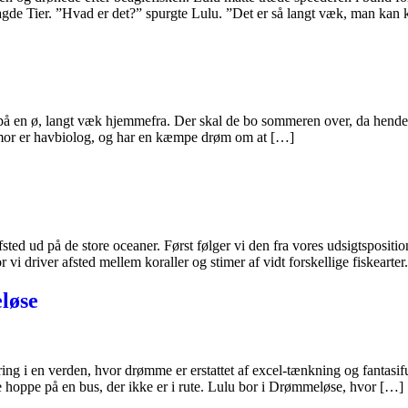
de Tier. ”Hvad er det?” spurgte Lulu. ”Det er så langt væk, man kan
n på en ø, langt væk hjemmefra. Der skal de bo sommeren over, da hendes
as mor er havbiolog, og har en kæmpe drøm om at […]
sted ud på de store oceaner. Først følger vi den fra vores udsigtspositi
r vi driver afsted mellem koraller og stimer af vidt forskellige fiskear
løse
i en verden, hvor drømme er erstattet af excel-tænkning og fantasifuld
de hoppe på en bus, der ikke er i rute. Lulu bor i Drømmeløse, hvor […]