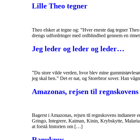
Lille Theo tegner
Theo elsker at tegne og: ”Hver eneste dag tegner Theo li
drengs udfordringer med ordblindhed gennem en rimet te
Jeg leder og leder og leder…
”Du store vilde verden, hvor blev mine gummistøvlesøstr
jeg skal hen.” Det er nat, og Storebror sover. Han vå
Amazonas, rejsen til regnskovens
Bagerst i Amazonas, rejsen til regnskovens indianere 
Gringo, Integrere, Kaiman, Kinin, Krybskytte, Malari
at forstå historien om […]
Ranuknus