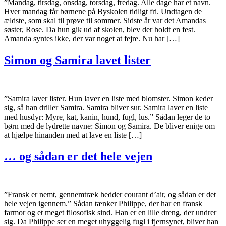
”Mandag, tirsdag, onsdag, torsdag, fredag. Alle dage har et navn.
Hver mandag får børnene på Byskolen tidligt fri. Undtagen de
ældste, som skal til prøve til sommer. Sidste år var det Amandas
søster, Rose. Da hun gik ud af skolen, blev der holdt en fest.
Amanda syntes ikke, der var noget at fejre. Nu har […]
Simon og Samira lavet lister
”Samira laver lister. Hun laver en liste med blomster. Simon keder
sig, så han driller Samira. Samira bliver sur. Samira laver en liste
med husdyr: Myre, kat, kanin, hund, fugl, lus.” Sådan leger de to
børn med de lydrette navne: Simon og Samira. De bliver enige om
at hjælpe hinanden med at lave en liste […]
… og sådan er det hele vejen
”Fransk er nemt, gennemtræk hedder courant d’air, og sådan er det
hele vejen igennem.” Sådan tænker Philippe, der har en fransk
farmor og et meget filosofisk sind. Han er en lille dreng, der undrer
sig. Da Philippe ser en meget uhyggelig fugl i fjernsynet, bliver han