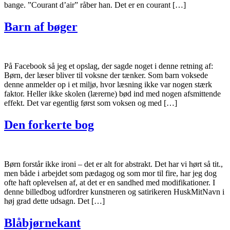
bange. ”Courant d’air” råber han. Det er en courant […]
Barn af bøger
På Facebook så jeg et opslag, der sagde noget i denne retning af:
Børn, der læser bliver til voksne der tænker. Som barn voksede
denne anmelder op i et miljø, hvor læsning ikke var nogen stærk
faktor. Heller ikke skolen (lærerne) bød ind med nogen afsmittende
effekt. Det var egentlig først som voksen og med […]
Den forkerte bog
Børn forstår ikke ironi – det er alt for abstrakt. Det har vi hørt så tit.,
men både i arbejdet som pædagog og som mor til fire, har jeg dog
ofte haft oplevelsen af, at det er en sandhed med modifikationer. I
denne billedbog udfordrer kunstneren og satirikeren HuskMitNavn i
høj grad dette udsagn. Det […]
Blåbjørnekant