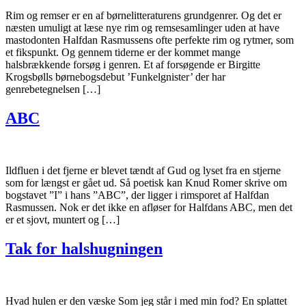
Rim og remser er en af børnelitteraturens grundgenrer. Og det er
næsten umuligt at læse nye rim og remsesamlinger uden at have
mastodonten Halfdan Rasmussens ofte perfekte rim og rytmer, som
et fikspunkt. Og gennem tiderne er der kommet mange
halsbrækkende forsøg i genren. Et af forsøgende er Birgitte
Krogsbølls børnebogsdebut ’Funkelgnister’ der har
genrebetegnelsen […]
ABC
Ildfluen i det fjerne er blevet tændt af Gud og lyset fra en stjerne
som for længst er gået ud. Så poetisk kan Knud Romer skrive om
bogstavet ”I” i hans ”ABC”, der ligger i rimsporet af Halfdan
Rasmussen. Nok er det ikke en afløser for Halfdans ABC, men det
er et sjovt, muntert og […]
Tak for halshugningen
Hvad hulen er den væske Som jeg står i med min fod? En splattet