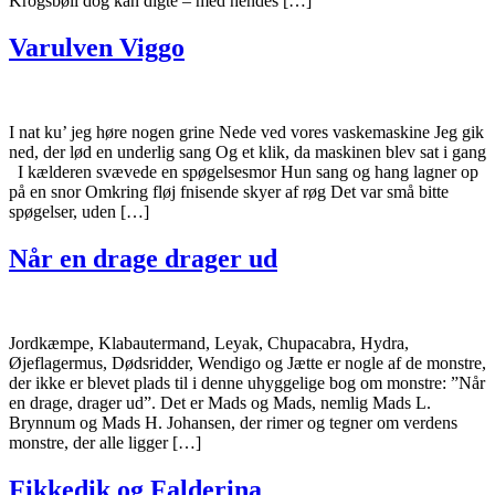
Krogsbøll dog kan digte – med hendes […]
Varulven Viggo
I nat ku’ jeg høre nogen grine Nede ved vores vaskemaskine Jeg gik
ned, der lød en underlig sang Og et klik, da maskinen blev sat i gang
I kælderen svævede en spøgelsesmor Hun sang og hang lagner op
på en snor Omkring fløj fnisende skyer af røg Det var små bitte
spøgelser, uden […]
Når en drage drager ud
Jordkæmpe, Klabautermand, Leyak, Chupacabra, Hydra,
Øjeflagermus, Dødsridder, Wendigo og Jætte er nogle af de monstre,
der ikke er blevet plads til i denne uhyggelige bog om monstre: ”Når
en drage, drager ud”. Det er Mads og Mads, nemlig Mads L.
Brynnum og Mads H. Johansen, der rimer og tegner om verdens
monstre, der alle ligger […]
Fikkedik og Falderina