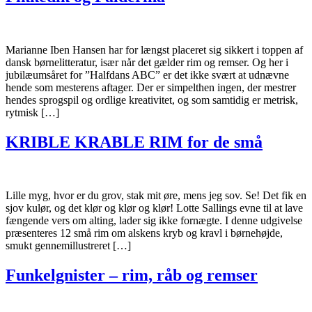
Marianne Iben Hansen har for længst placeret sig sikkert i toppen af
dansk børnelitteratur, især når det gælder rim og remser. Og her i
jubilæumsåret for ”Halfdans ABC” er det ikke svært at udnævne
hende som mesterens aftager. Der er simpelthen ingen, der mestrer
hendes sprogspil og ordlige kreativitet, og som samtidig er metrisk,
rytmisk […]
KRIBLE KRABLE RIM for de små
Lille myg, hvor er du grov, stak mit øre, mens jeg sov. Se! Det fik en
sjov kulør, og det klør og klør og klør! Lotte Sallings evne til at lave
fængende vers om alting, lader sig ikke fornægte. I denne udgivelse
præsenteres 12 små rim om alskens kryb og kravl i børnehøjde,
smukt gennemillustreret […]
Funkelgnister – rim, råb og remser