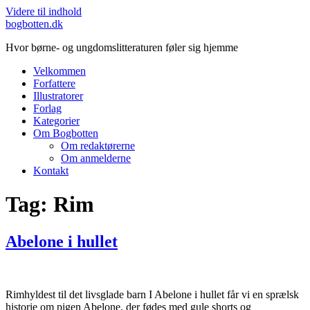
Videre til indhold
bogbotten.dk
Hvor børne- og ungdomslitteraturen føler sig hjemme
Velkommen
Forfattere
Illustratorer
Forlag
Kategorier
Om Bogbotten
Om redaktørerne
Om anmelderne
Kontakt
Tag:
Rim
Abelone i hullet
Rimhyldest til det livsglade barn I Abelone i hullet får vi en sprælsk
historie om pigen Abelone, der fødes med gule shorts og