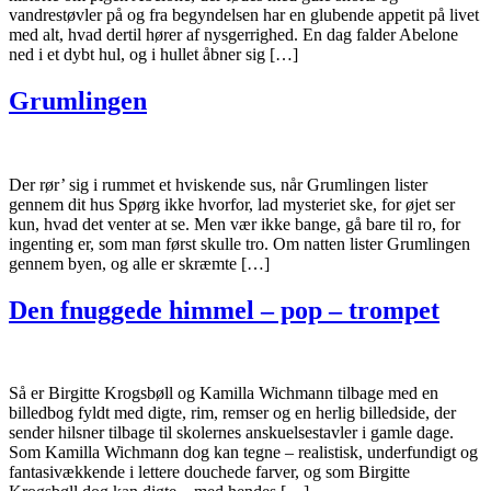
vandrestøvler på og fra begyndelsen har en glubende appetit på livet
med alt, hvad dertil hører af nysgerrighed. En dag falder Abelone
ned i et dybt hul, og i hullet åbner sig […]
Grumlingen
Der rør’ sig i rummet et hviskende sus, når Grumlingen lister
gennem dit hus Spørg ikke hvorfor, lad mysteriet ske, for øjet ser
kun, hvad det venter at se. Men vær ikke bange, gå bare til ro, for
ingenting er, som man først skulle tro. Om natten lister Grumlingen
gennem byen, og alle er skræmte […]
Den fnuggede himmel – pop – trompet
Så er Birgitte Krogsbøll og Kamilla Wichmann tilbage med en
billedbog fyldt med digte, rim, remser og en herlig billedside, der
sender hilsner tilbage til skolernes anskuelsestavler i gamle dage.
Som Kamilla Wichmann dog kan tegne – realistisk, underfundigt og
fantasivækkende i lettere douchede farver, og som Birgitte