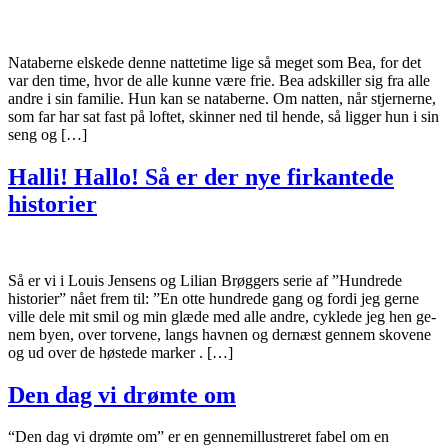
Nataberne elskede denne nattetime lige så meget som Bea, for det
var den time, hvor de alle kunne være frie. Bea adskiller sig fra alle
andre i sin familie. Hun kan se nataberne. Om natten, når stjernerne,
som far har sat fast på loftet, skinner ned til hende, så ligger hun i sin
seng og […]
Halli! Hallo! Så er der nye firkantede
historier
Så er vi i Louis Jensens og Lilian Brøggers serie af ”Hundrede
historier” nået frem til: ”En otte hundrede gang og fordi jeg gerne
ville dele mit smil og min glæde med alle andre, cyklede jeg hen ge-
nem byen, over torvene, langs havnen og dernæst gennem skovene
og ud over de høstede marker . […]
Den dag vi drømte om
“Den dag vi drømte om” er en gennemillustreret fabel om en