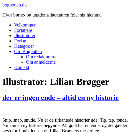
Videre
bogbotten.dk
til
Hvor børne- og ungdomslitteraturen føler sig hjemme
indhold
Velkommen
Forfattere
Illustratorer
Forlag
Kategorier
Om Bogbotten
Om redaktørerne
Om anmelderne
Kontakt
Illustrator:
Lilian Brøgger
der er ingen ende – altid en ny historie
Snip, snap, snude. Nu er de firkantede historier ude. Tip, tap, tønde.
Nu kan en ny historie begynde. Alt godt har en ende, og det gælder
også for Louis Jensen og Lilian Brøggers mesterlige