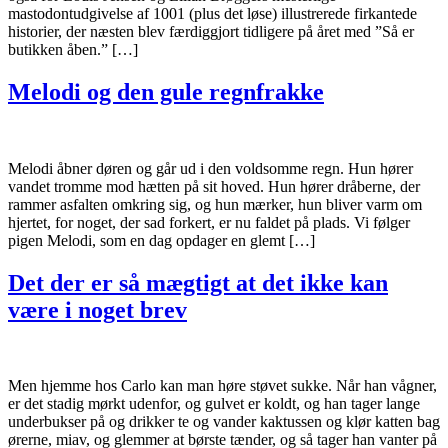
mastodontudgivelse af 1001 (plus det løse) illustrerede firkantede
historier, der næsten blev færdiggjort tidligere på året med ”Så er
butikken åben.” […]
Melodi og den gule regnfrakke
Melodi åbner døren og går ud i den voldsomme regn. Hun hører
vandet tromme mod hætten på sit hoved. Hun hører dråberne, der
rammer asfalten omkring sig, og hun mærker, hun bliver varm om
hjertet, for noget, der sad forkert, er nu faldet på plads. Vi følger
pigen Melodi, som en dag opdager en glemt […]
Det der er så mægtigt at det ikke kan
være i noget brev
Men hjemme hos Carlo kan man høre støvet sukke. Når han vågner,
er det stadig mørkt udenfor, og gulvet er koldt, og han tager lange
underbukser på og drikker te og vander kaktussen og klør katten bag
ørerne, miav, og glemmer at børste tænder, og så tager han vanter på